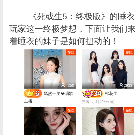
《死或生5：终极版》的睡衣D
玩家这一终极梦想，下面让我们
着睡衣的妹子是如何扭动的！
在线
在线
4350
2933
嫣然一笑❤️唱歌
棉花团
主播
开播 1小时40分钟前
开播 3小时45分钟前
在线
在线