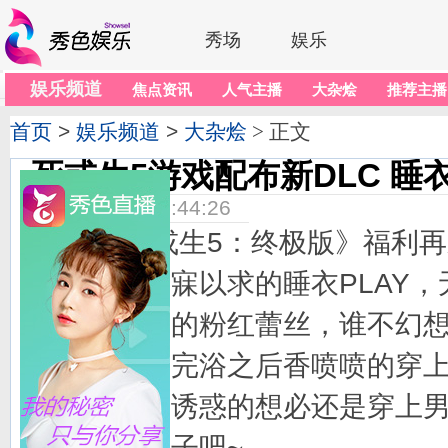
秀场
娱乐
娱乐频道
焦点资讯
人气主播
大杂烩
推荐主播
首页
>
娱乐频道
>
大杂烩
> 正文
死或生5游戏配布新DLC 睡
2014-08-04 15:44:26
《死或生5：终极版》福利再来
很多男生梦寐以求的睡衣PLAY
是俏皮可爱的粉红蕾丝，谁不幻
女朋友在沐完浴之后香喷喷的穿
旁呢？最为诱惑的想必还是穿上
漉的羞涩样子吧~