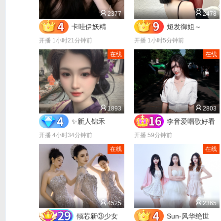
2377
2478
卡哇伊妖精
短发御姐～
开播 1小时21分钟前
开播 1小时5分钟前
在线
在线
1893
2803
✨新人锦禾
李音爱唱歌好看
开播 4小时34分钟前
开播 59分钟前
在线
在线
4525
2365
倾芯新③少女
Sun-风华绝世