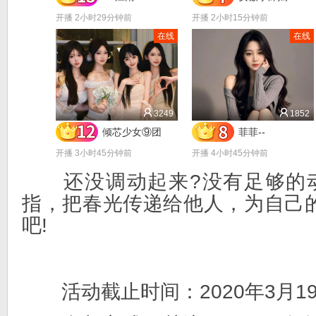
开播 2小时29分钟前
开播 2小时15分钟前
在线
在线
3249
1852
倾芯少女⑨团
菲菲--
开播 3小时45分钟前
开播 4小时45分钟前
还没调动起来?没有足够的动
指，把春光传递给他人，为自己
吧!
活动截止时间：2020年3月19日 2