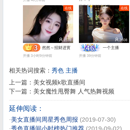
开播 48分钟前
开播 2小时28分钟前
在线
在线
1578
2608
然然～招财进寳
一个主播
开播 3小时9分钟前
开播 39分钟前
相关热词搜索：
秀色
主播
上一篇：
美女视频k歌直播间
下一篇：
美女魔性甩臀舞 人气热舞视频
延伸阅读：
·
美女直播间周星秀色周报
(2019-07-30)
·
秀色直播间小时榜热门推荐
(2019-09-02)