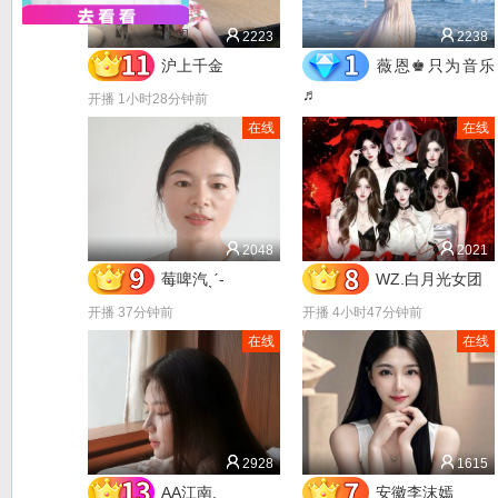
关闭
2223
2238
沪上千金
薇恩♚只为音乐
♬
开播 1小时28分钟前
开播 48分钟前
在线
在线
2048
2021
莓啤汽ˎˊ-
WZ.白月光女团
开播 37分钟前
开播 4小时47分钟前
在线
在线
2928
1615
AA江南.
安徽李沫嫣