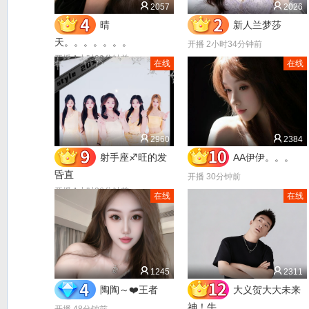
2057
2026
晴
新人兰梦莎
天。。。。。。。
开播 2小时34分钟前
开播 1小时29分钟前
在线
在线
2960
2384
射手座♐️旺的发
AA伊伊。。。
昏直
开播 30分钟前
开播 1小时36分钟前
在线
在线
1245
2311
陶陶～❤️王者
大义贺大大未来
神！牛