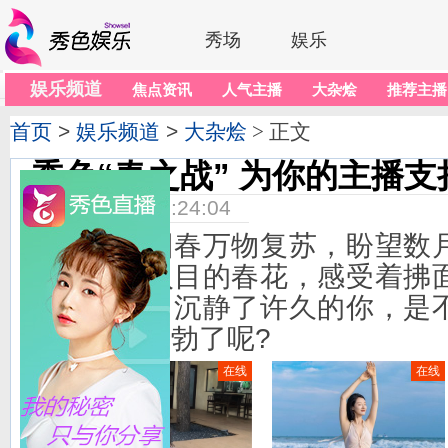
秀场
娱乐
娱乐频道
焦点资讯
人气主播
大杂烩
推荐主播
首页
>
娱乐频道
>
大杂烩
> 正文
秀色“春之战” 为你的主播支
2020-03-18 13:24:04
四季回春万物复苏，盼望数月
响，伴着入目的春花，感受着拂
然的春色，沉静了许久的你，是
变得生机勃勃了呢?
在线
在线