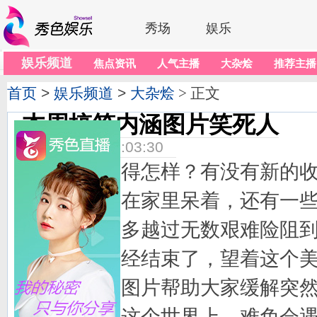
秀场
娱乐
娱乐频道
焦点资讯
人气主播
大杂烩
推荐主播
首页
>
娱乐频道
>
大杂烩
> 正文
本周搞笑内涵图片笑死人
2014-10-10 14:03:30
十一过得怎样？有没有新的收
假期的时候在家里呆着，还有一
甚者不怕人多越过无数艰难险阻
怎样十一已经结束了，望着这个
发几张搞笑图片帮助大家缓解突
生活在这个世界上，难免会遇