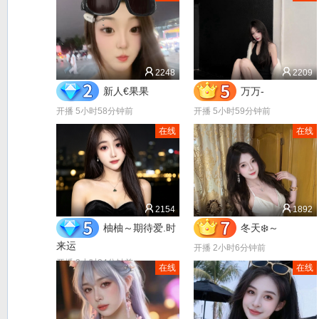
2248
2209
新人€果果
万万-
开播 5小时58分钟前
开播 5小时59分钟前
在线
在线
2154
1892
柚柚～期待爱.时
冬天❄️～
来运
开播 2小时6分钟前
开播 3小时24分钟前
在线
在线