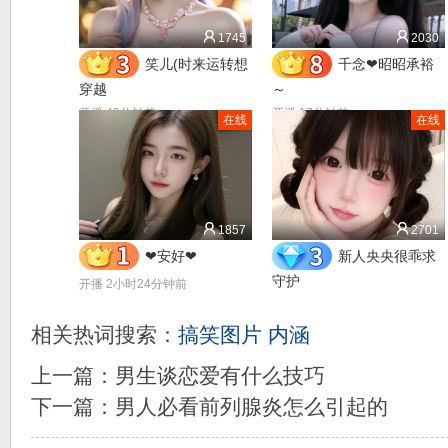
1745
2030
笑儿(时来运转想
千念❤昭昭承裕
穿越
～
开播 49分钟前
开播 17分钟前
在线
在线
1857
2701
❤安好❤
新人央央很乖求
守护
开播 2小时24分钟前
开播 7小时20分钟前
相关热词搜索：
搞笑图片
内涵
上一篇：
男生谈恋爱有什么技巧
下一篇：
男人必看前列腺炎怎么引起的