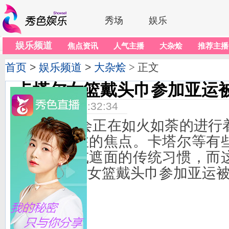
秀场
娱乐
娱乐频道
焦点资讯
人气主播
大杂烩
推荐主播
首页
>
娱乐频道
>
大杂烩
> 正文
卡塔尔女篮戴头巾参加亚运
2014-09-25 14:32:34
亚运会正在如火如荼的进行着
天亚洲关注的焦点。卡塔尔等有
头戴围巾或遮面的传统习惯，而
中，卡塔尔女篮戴头巾参加亚运被