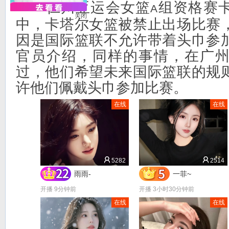
仁川亚运会女篮
组资格赛
A
关闭
中，卡塔尔女篮被禁止出场比赛
因是国际篮联不允许带着头巾参
官员介绍，同样的事情，在广
过，他们希望未来国际篮联的规
许他们佩戴头巾参加比赛。
在线
在线
5282
2514
雨雨-
一菲~
开播 9分钟前
开播 3小时30分钟前
在线
在线