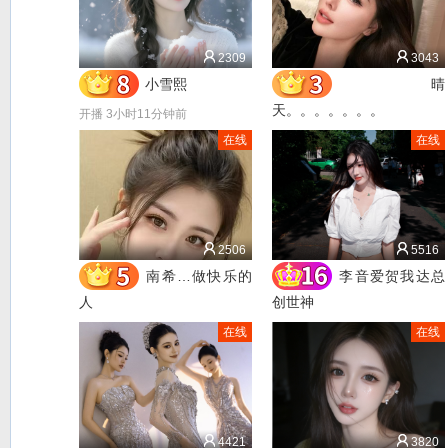
2309
3043
小雪熙
晴
天。。。。。。。
开播 3小时11分钟前
开播 52分钟前
在线
在线
2506
5516
南希…做快乐的
李音爱贺我达总
人
创世神
开播 3分钟前
开播 1小时22分钟前
在线
在线
4421
3820