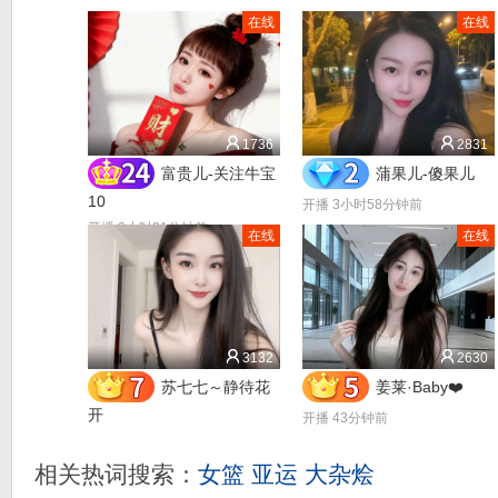
在线
在线
1736
2831
富贵儿-关注牛宝
蒲果儿-傻果儿
10
开播 3小时58分钟前
开播 2小时21分钟前
在线
在线
3132
2630
苏七七～静待花
姜莱·Baby❤️
开
开播 43分钟前
开播 2小时24分钟前
相关热词搜索：
女篮
亚运
大杂烩