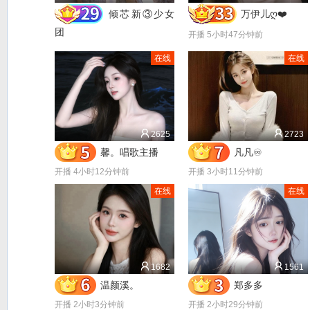
倾芯新③少女
万伊儿ღ❤️
团
开播 5小时47分钟前
开播 3小时37分钟前
在线
在线
2625
2723
馨。唱歌主播
凡凡♾️
开播 4小时12分钟前
开播 3小时11分钟前
在线
在线
1682
1561
温颜溪。
郑多多
开播 2小时3分钟前
开播 2小时29分钟前