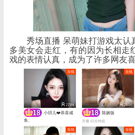
秀场直播 呆萌妹打游戏太认
多美女会走红，有的因为长相走
戏的表情认真，成为了许多网友
在线
在线
2784
2516
小玥儿❤️恭喜咸
陈婉饭
鱼、
开播 42分钟前
开播 2小时52分钟前
在线
在线