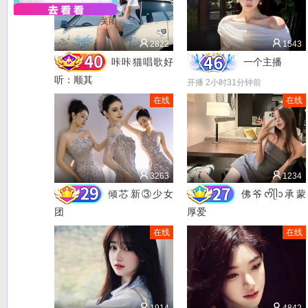
关闭
2822
1543
咔咔猫唱歌好
一个主播
听：顺其
开播 2小时31分钟前
开播 2小时7分钟前
在线
在线
3263
1234
倾芯新③少女
佛爷ᰔᩚᥫᩣ承蒙
团
厚爱
开播 3小时53分钟前
开播 1小时52分钟前
在线
在线