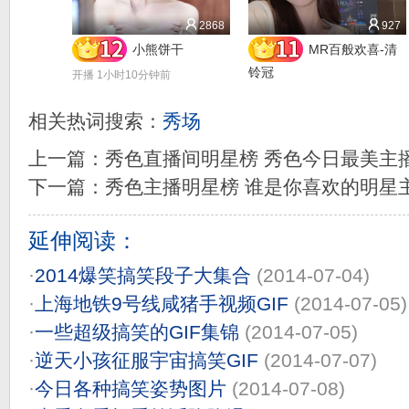
2868
927
小熊饼干
MR百般欢喜-清
铃冠
开播 1小时10分钟前
开播 764小时19分钟前
相关热词搜索：
秀场
上一篇：
秀色直播间明星榜 秀色今日最美主
下一篇：
秀色主播明星榜 谁是你喜欢的明星
延伸阅读：
·
2014爆笑搞笑段子大集合
(2014-07-04)
·
上海地铁9号线咸猪手视频GIF
(2014-07-05)
·
一些超级搞笑的GIF集锦
(2014-07-05)
·
逆天小孩征服宇宙搞笑GIF
(2014-07-07)
·
今日各种搞笑姿势图片
(2014-07-08)