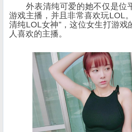
外表清纯可爱的她不仅是位平
游戏主播，并且非常喜欢玩LOL
清纯LOL女神”，这位女生打游
人喜欢的主播。